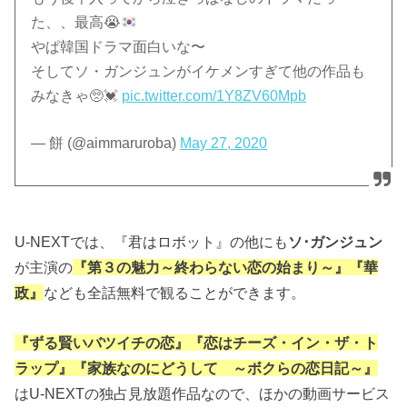
た、、最高
😭
やぱ韓国ドラマ面白いな〜
そしてソ・ガンジュンがイケメンすぎて他の作品も
みなきゃ🥺💓
pic.twitter.com/1Y8ZV60Mpb
— 餅 (@aimmaruroba)
May 27, 2020
U-NEXTでは、『君はロボット』の他にも
ソ･ガンジュン
が主演の
『第３の魅力～終わらない恋の始まり～』『華
政』
なども全話無料で観ることができます。
『ずる賢いバツイチの恋』『恋はチーズ・イン・ザ・ト
ラップ』『家族なのにどうして ～ボクらの恋日記～』
はU-NEXTの独占見放題作品なので、ほかの動画サービス