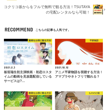
コクリコ坂からをフルで無料で観る方法！TSUTAYA
の宅配レンタルなら可能！
RECOMMEND
こちらの記事も人気です。
動画をお得に観る方法
平家物語
2021.2.3
2021.10.12
板垣瑞生初主演映画・初恋ロスタ
アニメ平家物語を視聴する方法！
イムの動画を見放題配信している
アマプラやネトフリで観れる？
サービスは?…
動画をお得に観る方法
もののけ姫