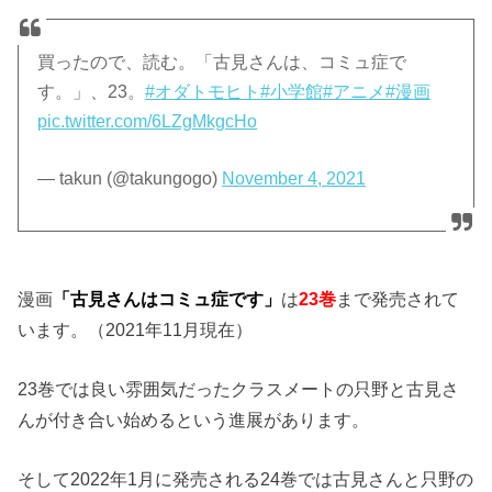
買ったので、読む。「古見さんは、コミュ症で
す。」、23。
#オダトモヒト
#小学館
#アニメ
#漫画
pic.twitter.com/6LZgMkgcHo
— takun (@takungogo)
November 4, 2021
漫画
「古見さんはコミュ症です」
は
23巻
まで発売されて
います。（2021年11月現在）
23巻では良い雰囲気だったクラスメートの只野と古見さ
んが付き合い始めるという進展があります。
そして2022年1月に発売される24巻では古見さんと只野の