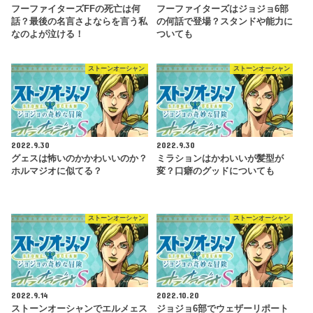
フーファイターズFFの死亡は何
フーファイターズはジョジョ6部
話？最後の名言さよならを言う私
の何話で登場？スタンドや能力に
なのよが泣ける！
ついても
ストーンオーシャン
ストーンオーシャン
2022.9.30
2022.9.30
グェスは怖いのかかわいいのか？
ミラションはかわいいが髪型が
ホルマジオに似てる？
変？口癖のグッドについても
ストーンオーシャン
ストーンオーシャン
2022.9.14
2022.10.20
ストーンオーシャンでエルメェス
ジョジョ6部でウェザーリポート