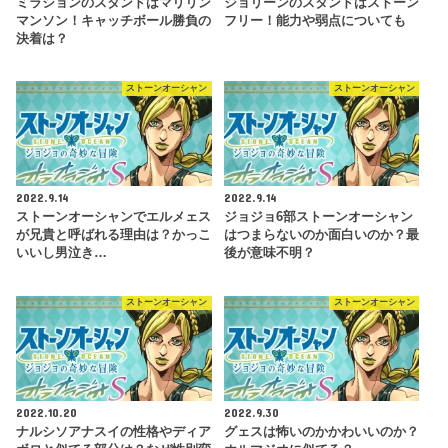
ミラションのスタンドはマリリン
ジョリーンのスタンドはストーン
マンソン！キャッチボール勝負の
フリー！能力や弱点についても
決着は？
ストーンオーシャン
ストーンオーシャン
2022.9.14
2022.9.14
ストーンオーシャンでエルメェス
ジョジョ6部ストーンオーシャン
が兄貴と呼ばれる理由は？かっこ
はつまらないのか面白いのか？最
いいし男泣き…
後が意味不明？
ストーンオーシャン
ストーンオーシャン
2022.10.20
2022.9.30
ナルシソアナスイの性格やディア
グェスは怖いのかかわいいのか？