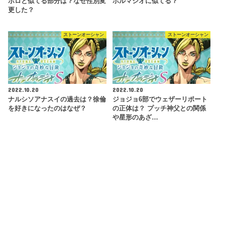
ボロと似てる部分は？なぜ性別変
ホルマジオに似てる？
更した？
ストーンオーシャン
ストーンオーシャン
2022.10.20
2022.10.20
ナルシソアナスイの過去は？徐倫
ジョジョ6部でウェザーリポート
を好きになったのはなぜ？
の正体は？ プッチ神父との関係
や星形のあざ…