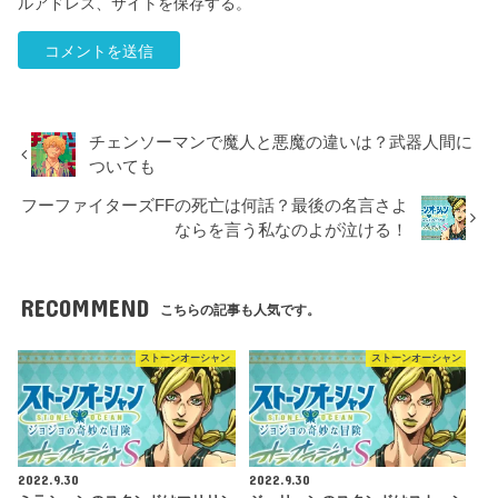
ルアドレス、サイトを保存する。
チェンソーマンで魔人と悪魔の違いは？武器人間に
ついても
フーファイターズFFの死亡は何話？最後の名言さよ
ならを言う私なのよが泣ける！
RECOMMEND
こちらの記事も人気です。
ストーンオーシャン
ストーンオーシャン
2022.9.30
2022.9.30