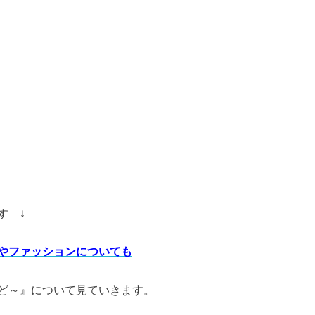
す ↓
やファッションについても
ど～』について見ていきます。