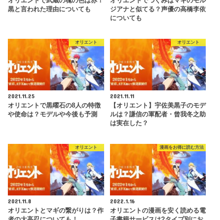
オリエントで武蔵の魂の色は赤！
オリエントでつぐみはマギのモル
黒と言われた理由についても
ジアナと似てる？声優の高橋李依
についても
オリエント
オリエント
2021.11.25
2021.11.11
オリエントで黒曜石の8人の特徴
【オリエント】宇佐美黒子のモデ
や使命は？モデルや今後も予測
ルは？謙信の軍配者・曾我冬之助
は実在した？
オリエント
漫画をお得に読む方法
2021.11.8
2022.1.16
オリエントとマギの繋がりは？作
オリエントの漫画を安く読める電
者の大高忍についても！
子書籍サービスは?タイプ別にお