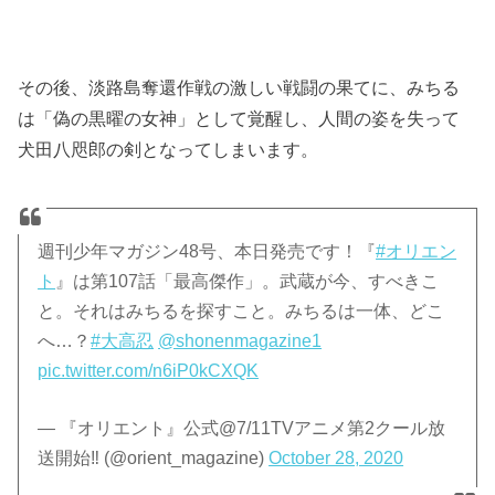
その後、淡路島奪還作戦の激しい戦闘の果てに、みちる
は「偽の黒曜の女神」として覚醒し、人間の姿を失って
犬田八咫郎の剣となってしまいます。
週刊少年マガジン48号、本日発売です！『
#オリエン
ト
』は第107話「最高傑作」。武蔵が今、すべきこ
と。それはみちるを探すこと。みちるは一体、どこ
へ…？
#大高忍
@shonenmagazine1
pic.twitter.com/n6iP0kCXQK
— 『オリエント』公式@7/11TVアニメ第2クール放
送開始‼︎ (@orient_magazine)
October 28, 2020