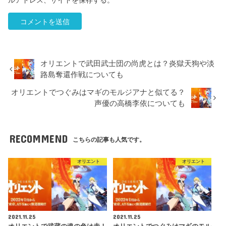
ルアドレス、サイトを保存する。
オリエントで武田武士団の尚虎とは？炎獄天狗や淡
路島奪還作戦についても
オリエントでつぐみはマギのモルジアナと似てる？
声優の高橋李依についても
RECOMMEND
こちらの記事も人気です。
オリエント
オリエント
2021.11.25
2021.11.25