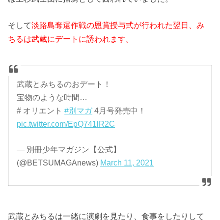
そして
淡路島奪還作戦の恩賞授与式が行われた翌日、み
ちるは武蔵にデートに誘われます。
武蔵とみちるのおデート！
宝物のような時間…
# オリエント
#別マガ
4月号発売中！
pic.twitter.com/EpQ741lR2C
— 別冊少年マガジン【公式】
(@BETSUMAGAnews)
March 11, 2021
武蔵とみちるは一緒に演劇を見たり、食事をしたりして