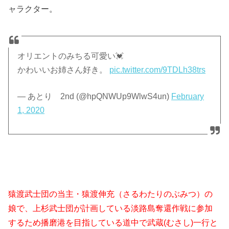
ャラクター。
オリエントのみちる可愛い💓
かわいいお姉さん好き。
pic.twitter.com/9TDLh38trs
— あとり 2nd (@hpQNWUp9WlwS4un)
February
1, 2020
猿渡武士団の当主・猿渡伸充（さるわたりのぶみつ）の
娘で、上杉武士団が計画している淡路島奪還作戦に参加
するため播磨港を目指している道中で武蔵(むさし)一行と