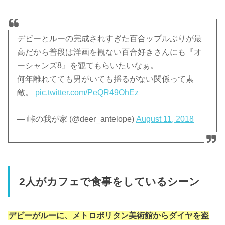
デビーとルーの完成されすぎた百合ップルぶりが最
高だから普段は洋画を観ない百合好きさんにも『オ
ーシャンズ8』を観てもらいたいなぁ。
何年離れてても男がいても揺るがない関係って素
敵。
pic.twitter.com/PeQR49OhEz
— 峠の我が家 (@deer_antelope)
August 11, 2018
2人がカフェで食事をしているシーン
デビーがルーに、メトロポリタン美術館からダイヤを盗