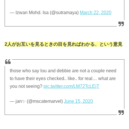
— Izwan Mohd. Isa (@sutramaya)
March 22, 2020
2人がお互いを見るときの目を見ればわかる、という意見
those who say lou and debbie are not a couple need
to have their eyes checked.. like.. for real… what are
you not seeing?
pic.twitter.com/LM72TcLEjT
— jan✨ (@mscatemarvel)
June 15, 2020