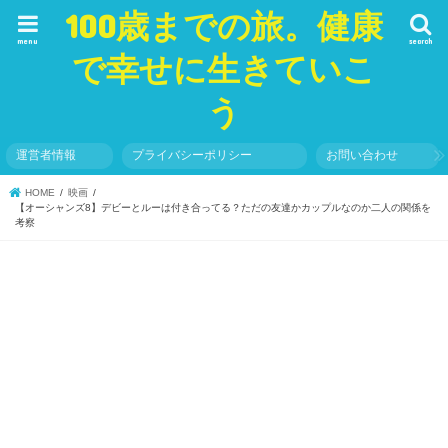
100歳までの旅。健康
menu
search
で幸せに生きていこ
う
運営者情報
プライバシーポリシー
お問い合わせ
HOME
映画
【オーシャンズ8】デビーとルーは付き合ってる？ただの友達かカップルなのか二人の関係を
考察