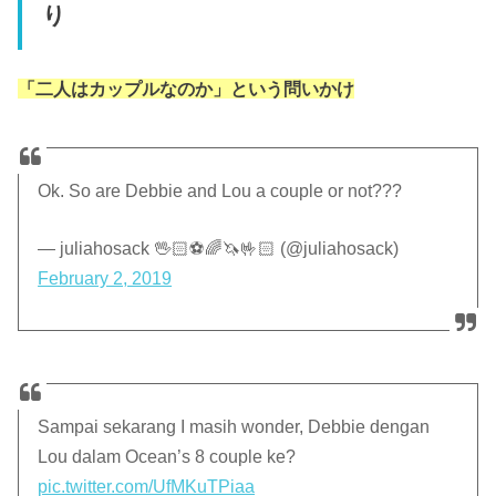
り
「二人はカップルなのか」という問いかけ
Ok. So are Debbie and Lou a couple or not???
— juliahosack 🖖🏻⚽️🌈🦄🤟🏻 (@juliahosack)
February 2, 2019
Sampai sekarang I masih wonder, Debbie dengan
Lou dalam Ocean’s 8 couple ke?
pic.twitter.com/UfMKuTPiaa