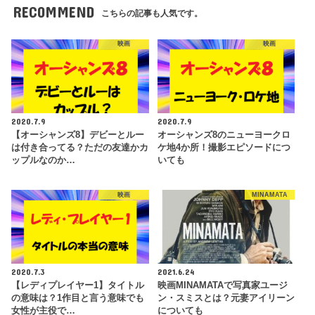
RECOMMEND
こちらの記事も人気です。
映画
映画
2020.7.9
2020.7.9
【オーシャンズ8】デビーとルー
オーシャンズ8のニューヨークロ
は付き合ってる？ただの友達かカ
ケ地4か所！撮影エピソードにつ
ップルなのか…
いても
映画
MINAMATA
2020.7.3
2021.6.24
【レディプレイヤー1】タイトル
映画MINAMATAで写真家ユージ
の意味は？1作目と言う意味でも
ン・スミスとは？元妻アイリーン
女性が主役で…
についても