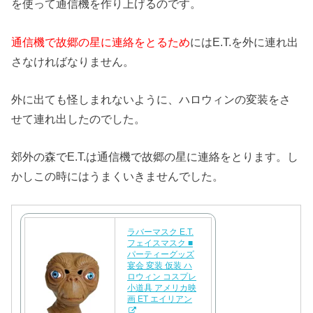
を使って通信機を作り上げるのです。
通信機で故郷の星に連絡をとるため
にはE.T.を外に連れ出
さなければなりません。
外に出ても怪しまれないように、ハロウィンの変装をさ
せて連れ出したのでした。
郊外の森でE.T.は通信機で故郷の星に連絡をとります。し
かしこの時にはうまくいきませんでした。
ラバーマスク E.T.
フェイスマスク ■
パーティーグッズ
宴会 変装 仮装 ハ
ロウィン コスプレ
小道具 アメリカ映
画 ET エイリアン