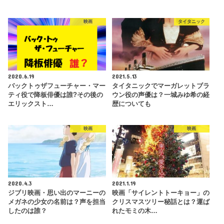
映画
タイタニック
2020.6.19
2021.5.13
バックトゥザフューチャー・マー
タイタニックでマーガレットブラ
ティ役で降板俳優は誰?その後の
ウン役の声優は？一城みゆ希の経
エリックスト…
歴についても
映画
映画
2020.4.3
2021.1.19
ジブリ映画・思い出のマーニーの
映画「サイレントトーキョー」の
メガネの少女の名前は？声を担当
クリスマスツリー秘話とは？運ば
したのは誰？
れたモミの木…