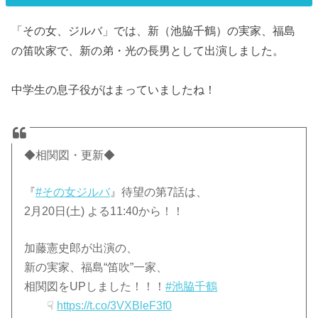
「その女、ジルバ」では、新（池脇千鶴）の実家、福島
の笛吹家で、新の弟・光の長男として出演しました。
中学生の息子役がはまっていましたね！
◆相関図・更新◆
『
#その女ジルバ
』待望の第7話は、
2月20日(土) よる11:40から！！
加藤憲史郎が出演の、
新の実家、福島“笛吹”一家、
相関図をUPしました！！！
#池脇千鶴
☟
https://t.co/3VXBleF3f0