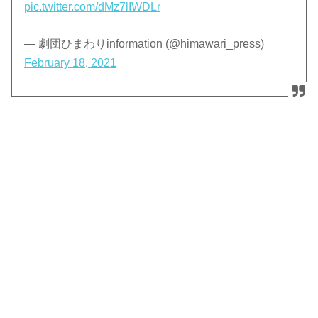
pic.twitter.com/dMz7lIWDLr
— 劇団ひまわりinformation (@himawari_press)
February 18, 2021