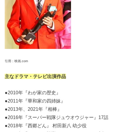
引用：映画.com
主なドラマ・テレビ出演作品
●2010年『わが家の歴史』
●2011年『華和家の四姉妹』
●2013年、2021年『相棒』
●2016年『スーパー戦隊ジュウオウジャー』17話
●2018年『西郷どん』 村田新八 幼少役