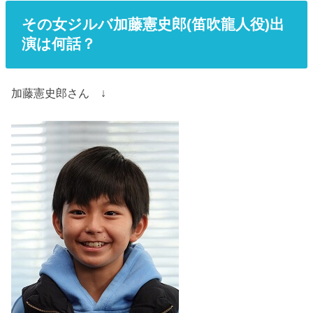
その女ジルバ加藤憲史郎(笛吹龍人役)出
演は何話？
加藤憲史郎さん ↓