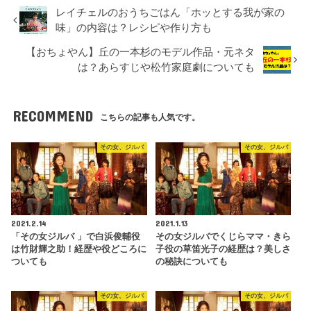
レイチェルのおうちごはん「ホッとする我が家の
味」の内容は？レシピや作り方も
【おちょやん】丘の一本杉のモデル作品・元ネタ
は？あらすじや松竹家庭劇についても
RECOMMEND
こちらの記事も人気です。
その女、ジルバ
その女、ジルバ
2021.2.14
2021.1.13
「その女ジルバ 」で白浜俊輔役
その女ジルバでくじらママ・きら
は竹財輝之助！経歴や役どころに
子役の草笛光子の経歴は？美しさ
ついても
の秘訣についても
その女、ジルバ
その女、ジルバ