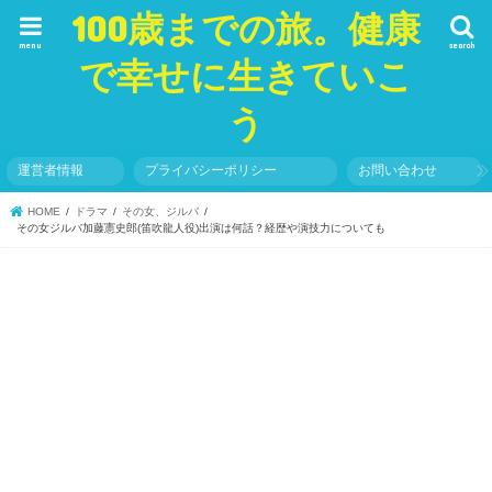
100歳までの旅。健康
menu
search
で幸せに生きていこ
う
運営者情報
プライバシーポリシー
お問い合わせ
HOME
ドラマ
その女、ジルバ
その女ジルバ加藤憲史郎(笛吹龍人役)出演は何話？経歴や演技力についても