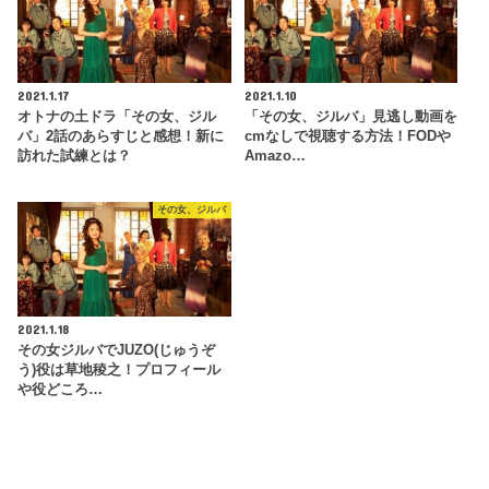
2021.1.17
2021.1.10
オトナの土ドラ「その女、ジル
「その女、ジルバ」見逃し動画を
バ」2話のあらすじと感想！新に
cmなしで視聴する方法！FODや
訪れた試練とは？
Amazo…
その女、ジルバ
2021.1.18
その女ジルバでJUZO(じゅうぞ
う)役は草地稜之！プロフィール
や役どころ…