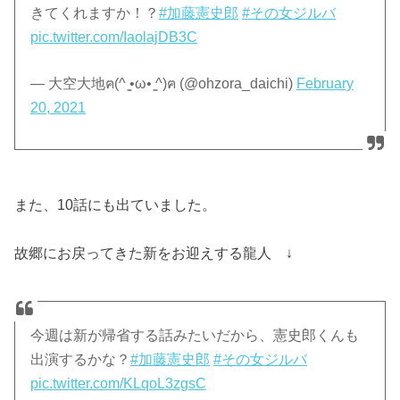
きてくれますか！？
#加藤憲史郎
#その女ジルバ
pic.twitter.com/IaolajDB3C
— 大空大地ฅ(^ ̳•ω• ̳^)︎ฅ (@ohzora_daichi)
February
20, 2021
また、10話にも出ていました。
故郷にお戻ってきた新をお迎えする龍人 ↓
今週は新が帰省する話みたいだから、憲史郎くんも
出演するかな？
#加藤憲史郎
#その女ジルバ
pic.twitter.com/KLqoL3zgsC