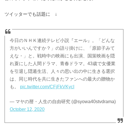
ツイッターでも話題に ↓
今日のＮＨＫ連続テレビ小説『エール』。「どんな
方がいいんですか？」の語り掛けに、「原節子みて
えな・」と。戦時中の映画にも出演、国策映画を隠
れ蓑にした人間ドラマ、青春ドラマ。43歳で女優業
を引退し隠遁生活、人々の思い出の中に生きる選択
は、同じ時代を共に生きたファンへの最大の贈物か
も。
pic.twitter.com/CFjFkVKycI
— マヤの暦・人生の自由研究 (@syowa40stvdrama)
October 12, 2020