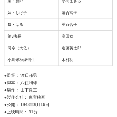
弟・克郎
小高まさる
妹・しげ子
落合富子
母・はる
英百合子
第3班長
高田稔
司令（大佐）
進藤英太郎
小川米秋練習生
木村功
●監督： 渡辺邦男
●脚本： 八住利雄
●製作： 山下良三
●製作会社： 東宝映画
●公開： 1943年9月16日
●上映時間： 91分