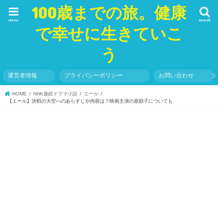
100歳までの旅。健康
menu
search
で幸せに生きていこ
う
運営者情報
プライバシーポリシー
お問い合わせ
HOME
NHK連続ドラマ小説
エール
【エール】決戦の大空へのあらすじや内容は？映画主演の原節子についても