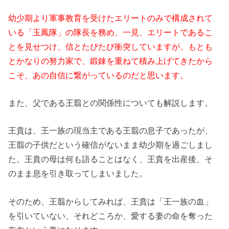
幼少期より軍事教育を受けたエリートのみで構成されて
いる「玉鳳隊」の隊長を務め、一見、エリートであるこ
とを見せつけ、信とたびたび衝突していますが、もとも
とかなりの努力家で、鍛錬を重ねて積み上げてきたから
こそ、あの自信に繋がっているのだと思います。
また、父である王翦との関係性についても解説します。
王賁は、王一族の現当主である王翦の息子であったが、
王翦の子供だという確信がないまま幼少期を過ごしまし
た。王賁の母は何も語ることはなく、王賁を出産後、そ
のまま息を引き取ってしまいました。
そのため、王翦からしてみれば、王賁は「王一族の血」
を引いていない、それどころか、愛する妻の命を奪った