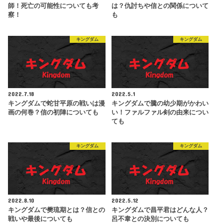
師！死亡の可能性についても考
は？仇討ちや信との関係について
察！
も
キングダム
キングダム
2022.7.18
2022.5.1
キングダムで蛇甘平原の戦いは漫
キングダムで騰の幼少期がかわい
画の何巻？信の初陣についても
い！ファルファル剣の由来につい
ても
キングダム
キングダム
2022.8.10
2022.5.12
キングダムで樊琉期とは？信との
キングダムで昌平君はどんな人？
戦いや最後についても
呂不韋との決別についても