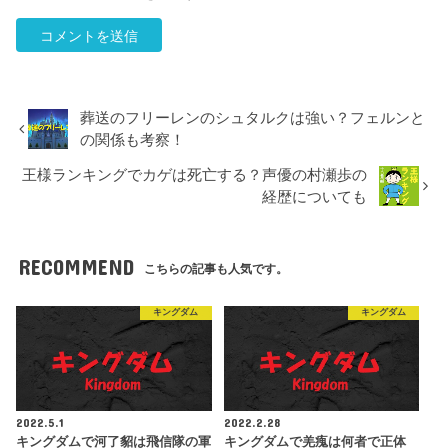
葬送のフリーレンのシュタルクは強い？フェルンと
の関係も考察！
王様ランキングでカゲは死亡する？声優の村瀬歩の
経歴についても
RECOMMEND
こちらの記事も人気です。
キングダム
キングダム
2022.5.1
2022.2.28
キングダムで河了貂は飛信隊の軍
キングダムで羌瘣は何者で正体