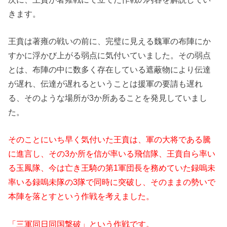
きます。
王賁は
著雍の戦いの前に、完璧に見える
魏軍の布陣にか
すかに浮かび上がる弱点に気付いていました。その弱点
とは、布陣の中に数多く存在している遮蔽物により伝達
が遅れ、伝達が遅れるということは援軍の要請も遅れ
る、そのような場所が3か所あることを発見していまし
た。
そのことにいち早く気付いた王賁は、軍の大将である騰
に進言し、その3か所を信が率いる飛信隊、王賁自ら率い
る玉鳳隊、今は亡き王騎の第1軍団長を務めていた録嗚未
率いる録嗚未隊の3隊で同時に突破し、そのままの勢いで
本陣を落とすという作戦を考えました。
「三軍同日同国撃破」という作戦です。