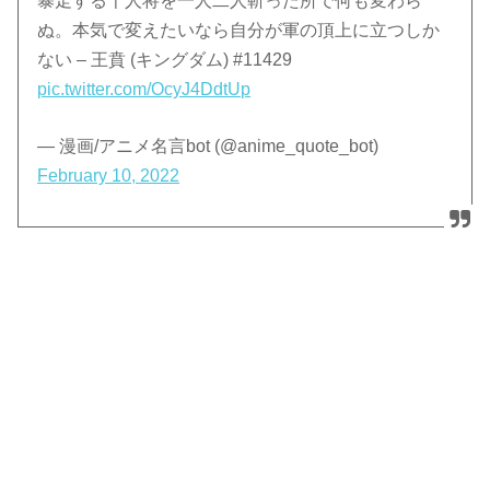
暴走する千人将を一人二人斬った所で何も変わら
ぬ。本気で変えたいなら自分が軍の頂上に立つしか
ない – 王賁 (キングダム) #11429
pic.twitter.com/OcyJ4DdtUp
— 漫画/アニメ名言bot (@anime_quote_bot)
February 10, 2022