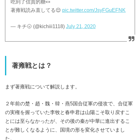
吃到了信賁的糖🍬
著雍戦読み直してる😌
pic.twitter.com/JsyFGuEFNK
— キチ🌝 (@kichiii1118)
July 21, 2020
著雍戦とは？
まず
著雍戦について解説します。
２年前の
楚・趙・魏・韓・燕5国
合従軍の侵攻で、合従軍
の実権を握っていた李牧と春申君は山陽こそ取り戻すこ
とには至らなかったが、その後の秦が中華に進出するこ
とが難しくなるように、国境の形を変化させていまし
た。