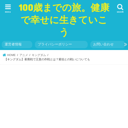
100歳までの旅。健康
menu
search
で幸せに生きていこ
う
運営者情報
プライバシーポリシー
お問い合わせ
HOME
アニメ
キングダム
【キングダム】著雍戦で王賁の作戦とは？紫伯との戦いについても