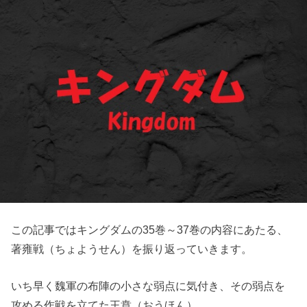
この記事ではキングダムの35巻～37巻の内容にあたる、
著雍戦（ちょようせん）を振り返っていきます。
いち早く魏軍の布陣の小さな弱点に気付き、その弱点を
攻める作戦を立てた王賁（おうほん）。