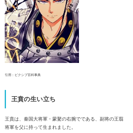
引用：ピクシブ百科事典
王賁の生い立ち
王賁は、秦国大将軍・蒙驁の右腕でである、副将の王翦
将軍を父に持って生まれました。