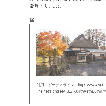
開催になりました。
引用：ビーナスライン https://www.venu
line.net/sightsee/%E7%84%A1%E8%