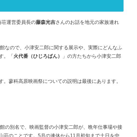
藝荘運営委員長の
藤森光吉
さんのお話を地元の家族連れ
念館なので、小津安二郎に関する展示や、実際にどんなふ
す。「
火代番（ひじろばん）
」の方たちから小津安二郎
す。蓼科高原映画祭についての説明は最後にあります。
念館の別名で、映画監督の小津安二郎が、晩年仕事場や接
山荘のことです。5月の連休から11月初旬まで土日を中