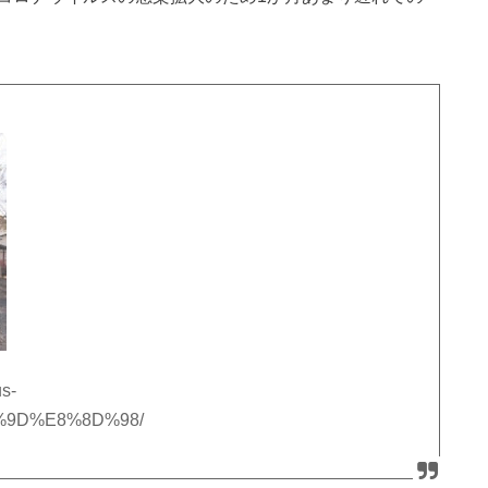
s-
97%9D%E8%8D%98/