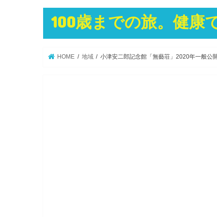
100歳までの旅。健
HOME
地域
小津安二郎記念館「無藝荘」2020年一般公