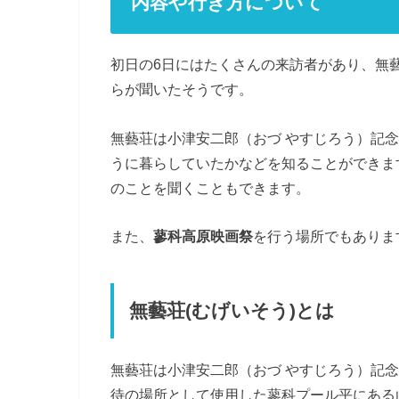
内容や行き方について
初日の6日にはたくさんの来訪者があり、無
らが聞いたそうです。
無藝荘は小津安二郎（おづ やすじろう）記
うに暮らしていたかなどを知ることができま
のことを聞くこともできます。
また、
蓼科高原映画祭
を行う場所でもありま
無藝荘(むげいそう)とは
無藝荘は小津安二郎（おづ やすじろう）記
待の場所として使用した蓼科プール平にある