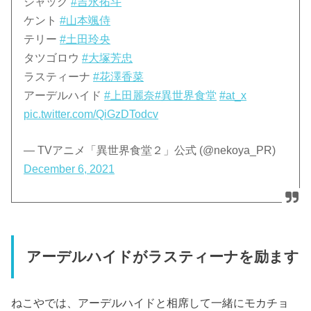
ジャック
#吉永拓斗
ケント
#山本颯侍
テリー
#土田玲央
タツゴロウ
#大塚芳忠
ラスティーナ
#花澤香菜
アーデルハイド
#上田麗奈
#異世界食堂
#at_x
pic.twitter.com/QiGzDTodcv
— TVアニメ「異世界食堂２」公式 (@nekoya_PR)
December 6, 2021
アーデルハイドがラスティーナを励ます
ねこやでは、アーデルハイドと相席して一緒にモカチョ