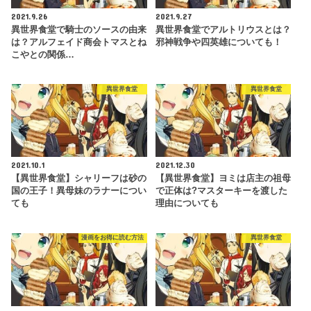
2021.9.26
2021.9.27
異世界食堂で騎士のソースの由来
異世界食堂でアルトリウスとは？
は？アルフェイド商会トマスとね
邪神戦争や四英雄についても！
こやとの関係…
異世界食堂
異世界食堂
2021.10.1
2021.12.30
【異世界食堂】シャリーフは砂の
【異世界食堂】ヨミは店主の祖母
国の王子！異母妹のラナーについ
で正体は?マスターキーを渡した
ても
理由についても
漫画をお得に読む方法
異世界食堂