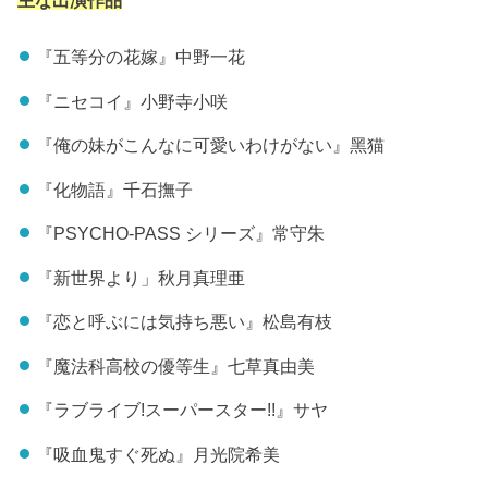
主な出演作品
『五等分の花嫁』中野一花
『ニセコイ』小野寺小咲
『俺の妹がこんなに可愛いわけがない』黑猫
『化物語』千石撫子
『PSYCHO-PASS シリーズ』常守朱
『新世界より」秋月真理亜
『恋と呼ぶには気持ち悪い』松島有枝
『魔法科高校の優等生』七草真由美
『ラブライブ!スーパースター!!』サヤ
『吸血鬼すぐ死ぬ』月光院希美