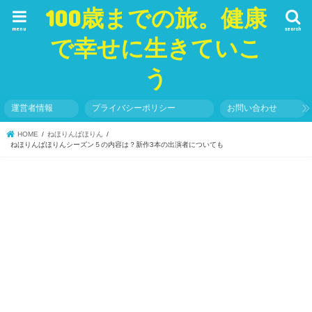
100歳までの旅。健康
menu
search
で幸せに生きていこ
う
運営者情報
プライバシーポリシー
お問い合わせ
HOME
ねほりんぱほりん
ねほりんぱほりんシーズン５の内容は？新作3本の出演者についても