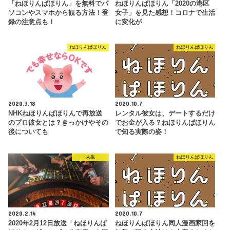
「ねほりんぱほりん」を無料でパ
ねほりんぱほりん「2020の港区
ソコンやスマホから観る方法！登
女子」を見た感想！コロナで生活
録の注意点も！
に変化が
ねほりんぱほりん
ねほりんぱほりん
2020.3.18
2020.10.7
NHKねほりんぱほりんで再放送
レンタル彼女は、デートするだけ
のプロ彼女とは？きっかけやその
でお金が入る？ねほりんぱほりん
後についても
で知る実際の姿！
人生
ねほりんぱほりん
2020.2.14
2020.10.7
2020年2月12日放送「ねほりんぱ
ねほりんぱほりん同人漫画家回を