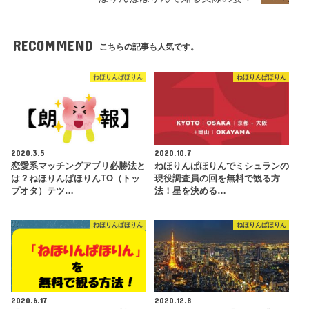
RECOMMEND
こちらの記事も人気です。
ねほりんぱほりん
ねほりんぱほりん
2020.3.5
2020.10.7
恋愛系マッチングアプリ必勝法と
ねほりんぱほりんでミシュランの
は？ねほりんぱほりんTO（トッ
現役調査員の回を無料で観る方
プオタ）テツ…
法！星を決める…
ねほりんぱほりん
ねほりんぱほりん
2020.6.17
2020.12.8