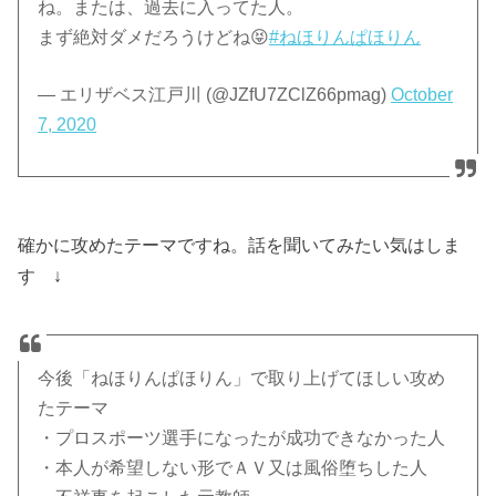
ね。または、過去に入ってた人。
まず絶対ダメだろうけどね😝
#ねほりんぱほりん
— エリザベス江戸川 (@JZfU7ZClZ66pmag)
October
7, 2020
確かに攻めたテーマですね。話を聞いてみたい気はしま
す ↓
今後「ねほりんぱほりん」で取り上げてほしい攻め
たテーマ
・プロスポーツ選手になったが成功できなかった人
・本人が希望しない形でＡＶ又は風俗堕ちした人