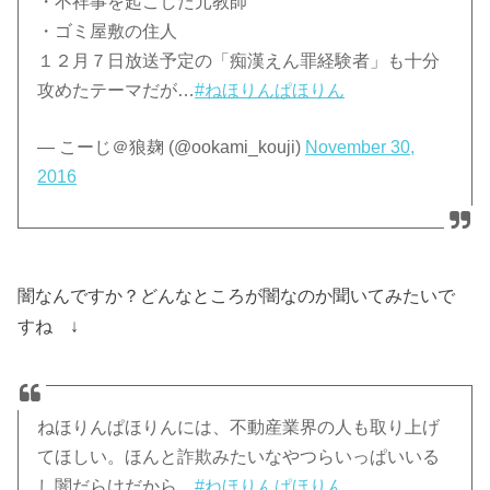
・不祥事を起こした元教師
・ゴミ屋敷の住人
１２月７日放送予定の「痴漢えん罪経験者」も十分
攻めたテーマだが…
#ねほりんぱほりん
— こーじ＠狼麹 (@ookami_kouji)
November 30,
2016
闇なんですか？どんなところが闇なのか聞いてみたいで
すね ↓
ねほりんぱほりんには、不動産業界の人も取り上げ
てほしい。ほんと詐欺みたいなやつらいっぱいいる
し闇だらけだから。
#ねほりんぱほりん