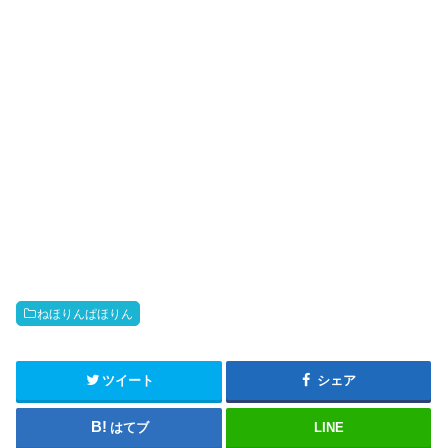
ねほりんぱほりん
ツイート
シェア
はてブ
LINE