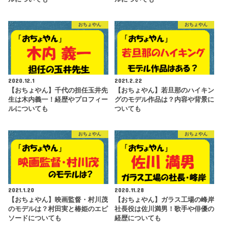
おちょやん
おちょやん
2020.12.1
2021.2.22
【おちょやん】千代の担任玉井先
【おちょやん】若旦那のハイキン
生は木内義一！経歴やプロフィー
グのモデル作品は？内容や背景に
ルについても
ついても
おちょやん
おちょやん
2021.1.20
2020.11.28
【おちょやん】映画監督・村川茂
【おちょやん】ガラス工場の峰岸
のモデルは？村田実と椿姫のエピ
社長役は佐川満男！歌手や俳優の
ソードについても
経歴についても