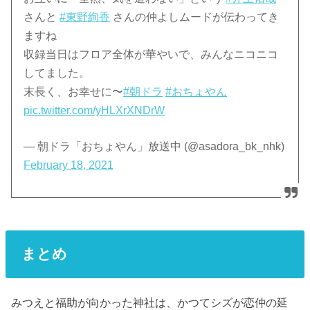
さんと
#東野絢香
さんの仲よしムードが伝わってき
ますね
収録当日はフロア全体が華やいで、みんなニコニコ
してました。
末長く、お幸せに〜
#朝ドラ
#おちょやん
pic.twitter.com/yHLXrXNDrW
— 朝ドラ「おちょやん」放送中 (@asadora_bk_nhk)
February 18, 2021
まとめ
みつえと福助が向かった神社は、かつてシズが恋仲の延