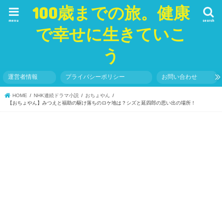
100歳までの旅。健康
menu
search
で幸せに生きていこ
う
運営者情報
プライバシーポリシー
お問い合わせ
HOME
NHK連続ドラマ小説
おちょやん
【おちょやん】みつえと福助の駆け落ちのロケ地は？シズと延四郎の思い出の場所！