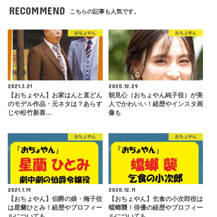
RECOMMEND
こちらの記事も人気です。
おちょやん
おちょやん
2021.3.21
2020.12.29
【おちょやん】お家はんと直どん
朝見心（おちょやん純子役）が美
のモデル作品・元ネタは？あらす
人でかわいい！経歴やインスタ画
じや松竹新喜…
像も
おちょやん
おちょやん
2021.1.19
2020.12.11
【おちょやん】伯爵の娘・梅子役
【おちょやん】乞食の小次郎役は
は星蘭ひとみ！経歴やプロフィー
蟷螂襲！俳優の経歴やプロフィー
ルについても
ルについても