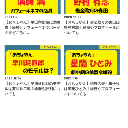
2021.1.3
2020.12.22
【おちょやん】平田六郎役は満腹
【おちょやん】借金取りの青田は
満！経歴とカフェーキネマボーイ
野村有志！経歴やプロフィールに
の役どころに…
ついても
おちょやん
おちょやん
2020.12.14
2021.1.19
【おちょやん】早川延四郎のモデ
【おちょやん】伯爵の娘・梅子役
ルは實川延二郎？経歴や評判につ
は星蘭ひとみ！経歴やプロフィー
いても
ルについても