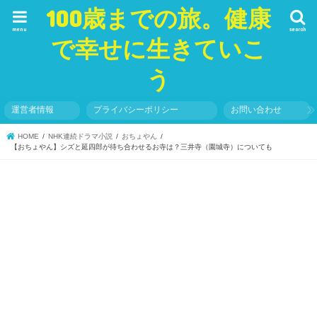
100歳までの旅。健康
menu
search
で幸せに生きていこ
う
運営者情報
プライバシーポリシー
お問い合わせ
HOME
NHK連続ドラマ小説
おちょやん
【おちょやん】シズと延四郎が待ち合わせるお寺は？三井寺（園城寺）についても