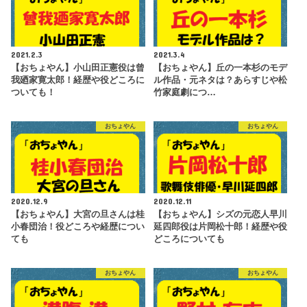
2021.2.3
2021.3.4
【おちょやん】小山田正憲役は曾
【おちょやん】丘の一本杉のモデ
我廼家寛太郎！経歴や役どころに
ル作品・元ネタは？あらすじや松
ついても！
竹家庭劇につ…
おちょやん
おちょやん
2020.12.9
2020.12.11
【おちょやん】大宮の旦さんは桂
【おちょやん】シズの元恋人早川
小春団治！役どころや経歴につい
延四郎役は片岡松十郎！経歴や役
ても
どころについても
おちょやん
おちょやん