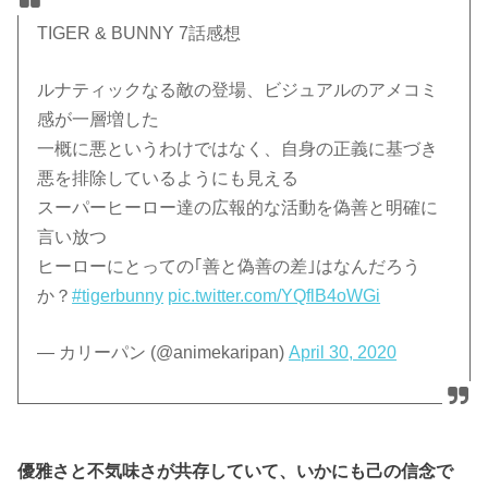
TIGER & BUNNY 7話感想
ルナティックなる敵の登場、ビジュアルのアメコミ
感が一層増した
一概に悪というわけではなく、自身の正義に基づき
悪を排除しているようにも見える
スーパーヒーロー達の広報的な活動を偽善と明確に
言い放つ
ヒーローにとっての｢善と偽善の差｣はなんだろう
か？
#tigerbunny
pic.twitter.com/YQflB4oWGi
— カリーパン (@animekaripan)
April 30, 2020
優雅さと不気味さが共存していて、いかにも己の信念で