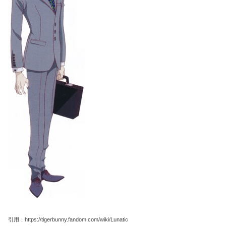
引用：https://tigerbunny.fandom.com/wiki/Lunatic