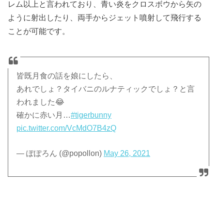
レム以上と言われており、青い炎をクロスボウから矢の
ように射出したり、両手からジェット噴射して飛行する
ことが可能です。
皆既月食の話を娘にしたら、
あれでしょ？タイバニのルナティックでしょ？と言
われました😂
確かに赤い月…
#tigerbunny
pic.twitter.com/VcMdO7B4zQ
— ぽぽろん (@popollon)
May 26, 2021