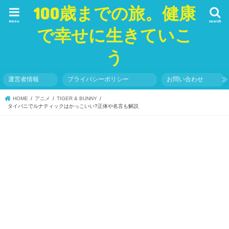
100歳までの旅。健康
menu
search
で幸せに生きていこ
う
運営者情報
プライバシーポリシー
お問い合わせ
HOME
アニメ
TIGER & BUNNY
タイバニでルナティックはかっこいい?正体や名言も解説