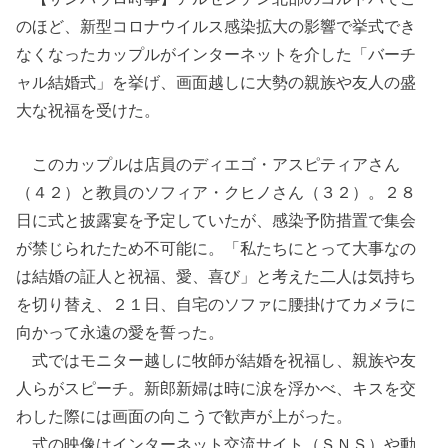
のほど、新型コロナウイルス感染拡大の影響で挙式でき
なくなったカップルがインターネットを介した「バーチ
ャル結婚式」を挙げ、画面越しに大勢の親族や友人の盛
大な祝福を受けた。
このカップルは店員のディエゴ・アスピティアさん
（４２）と教員のソフィア・クヒノさん（３２）。２８
日に式と披露宴を予定していたが、感染予防措置で集会
が禁じられたため不可能に。「私たちにとって大事なの
は結婚の証人と祝福、愛、喜び」と考えた二人は気持ち
を切り替え、２１日、自宅のソファに腰掛けてカメラに
向かって永遠の愛を誓った。
式ではモニター越しに牧師が結婚を祝福し、親族や友
人らがスピーチ。新郎新婦は時に涙を浮かべ、キスを交
わした際には画面の向こうで歓声が上がった。
式の映像はインターネット交流サイト（ＳＮＳ）や動