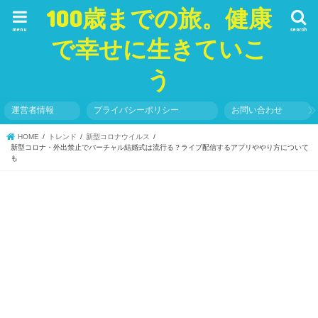
100歳までの旅。健康
menu
search
で幸せに生きていこ
う
運営者情報
プライバシーポリシー
お問い合わせ
HOME
トレンド
新型コロナウイルス
新型コロナ・外出禁止でバーチャル結婚式は流行る？ライブ配信するアプリややり方について
も