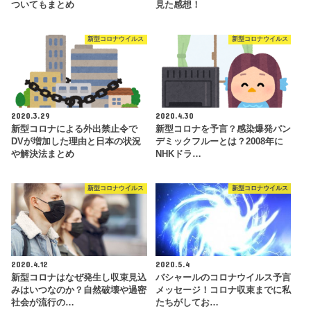
ついてもまとめ
見た感想！
新型コロナウイルス
新型コロナウイルス
2020.3.29
2020.4.30
新型コロナによる外出禁止令で
新型コロナを予言？感染爆発パン
DVが増加した理由と日本の状況
デミックフルーとは？2008年に
や解決法まとめ
NHKドラ…
新型コロナウイルス
新型コロナウイルス
2020.4.12
2020.5.4
新型コロナはなぜ発生し収束見込
バシャールのコロナウイルス予言
みはいつなのか？自然破壊や過密
メッセージ！コロナ収束までに私
社会が流行の…
たちがしてお…