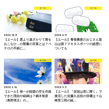
エール
エール
2020.10.8
2020.6.11
【エール】悪より遠ざかりて善を
【エール】養蚕農家のおじさん畠
おこなひ…の聖書の言葉とは？ペ
山は誰？マキタスポーツの経歴に
テロの手紙に…
ついても
エール
エール
2020.5.16
2020.5.5
【エール】裕一が紺碧の空を作曲
【エール】「栄冠は君に輝く」で
できた理由や経緯は？鏑木智彦
復活した佐藤久志役の俳優は？山
（奥野瑛太）の…
崎育三郎の経…