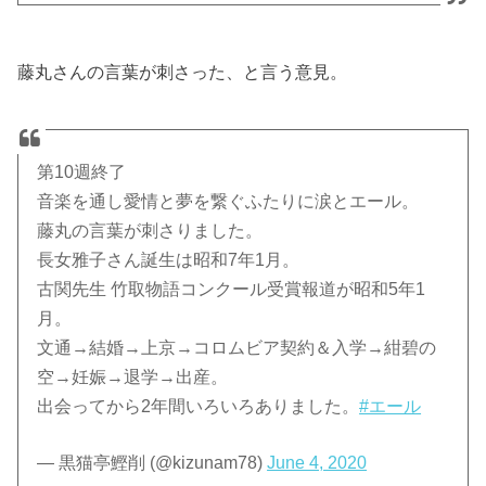
藤丸さんの言葉が刺さった、と言う意見。
第10週終了
音楽を通し愛情と夢を繋ぐふたりに涙とエール。
藤丸の言葉が刺さりました。
長女雅子さん誕生は昭和7年1月。
古関先生 竹取物語コンクール受賞報道が昭和5年1
月。
文通→結婚→上京→コロムビア契約＆入学→紺碧の
空→妊娠→退学→出産。
出会ってから2年間いろいろありました。
#エール
— 黒猫亭鰹削 (@kizunam78)
June 4, 2020