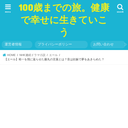
100歳までの旅。健康
menu
search
で幸せに生きていこ
う
運営者情報
プライバシーポリシー
お問い合わせ
HOME
NHK連続ドラマ小説
エール
【エール】裕一を我に返らせた藤丸の言葉とは？音は妊娠で夢をあきらめた？