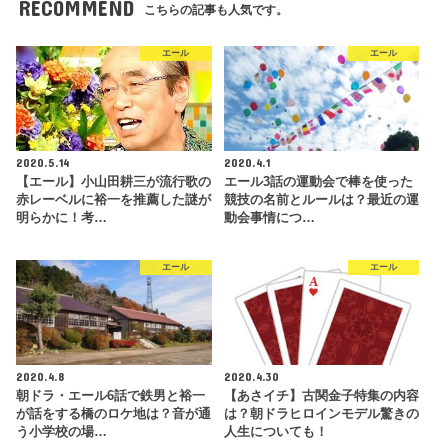
RECOMMEND
こちらの記事も人気です。
エール
エール
2020.5.14
2020.4.1
【エール】小山田耕三が流行歌の
エール3話の運動会で棒を使った
赤レーベルに裕一を推薦した謎が
競技の名前とルールは？最近の運
明らかに！考…
動会事情につ…
エール
エール
2020.4.8
2020.4.30
朝ドラ・エール6話で鉄男と裕一
【あさイチ】古関金子特集の内容
が話をする橋のロケ地は？音が通
は？朝ドラヒロインモデル驚きの
う小学校の場…
人生についても！