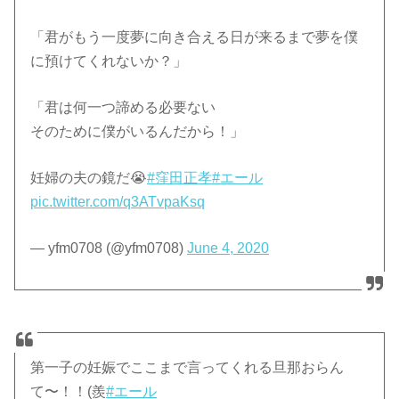
「君がもう一度夢に向き合える日が来るまで夢を僕
に預けてくれないか？」
「君は何一つ諦める必要ない
そのために僕がいるんだから！」
妊婦の夫の鏡だ😭
#窪田正孝
#エール
pic.twitter.com/q3ATvpaKsq
— yfm0708 (@yfm0708)
June 4, 2020
第一子の妊娠でここまで言ってくれる旦那おらん
て〜！！(羨
#エール