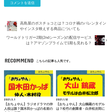
高島屋のポスチョコとは？コロナ禍のバレンタイン
やインスタ映えする商品についても
ワールドトリガー2期(2ndシーズン)の配信サービス
は？アマゾンプライムで1期も見れる？
RECOMMEND
こちらの記事も人気です。
おちょやん
おちょやん
2021.5.1
2021.1.12
【おちょやん】ラジオドラマの仲
【おちょやん】大山鶴蔵のモデル
人役は誰？国木田かっぱの名前の
は？松竹の創業者・白井松次郎に