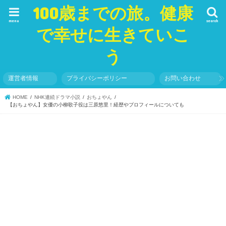
100歳までの旅。健康
menu
search
で幸せに生きていこ
う
運営者情報
プライバシーポリシー
お問い合わせ
HOME
NHK連続ドラマ小説
おちょやん
【おちょやん】女優の小柳歌子役は三原悠里！経歴やプロフィールについても