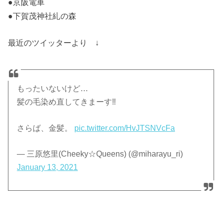
●京阪電車
●下賀茂神社糺の森
最近のツイッターより ↓
もったいないけど…
髪の毛染め直してきまーす‼︎
さらば、金髪。
pic.twitter.com/HvJTSNVcFa
— 三原悠里(Cheeky☆Queens) (@miharayu_ri)
January 13, 2021