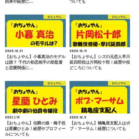
由来や経歴に…
ついても
おちょやん
おちょやん
2020.12.31
2020.12.11
【おちょやん】小暮真治のモデル
【おちょやん】シズの元恋人早川
は誰？ 千代の初恋相手の助監督
延四郎役は片岡松十郎！経歴や役
と恋愛関係に…
どころについても
おちょやん
おちょやん
2021.1.19
2020.12.9
【おちょやん】伯爵の娘・梅子役
【おちょやん】鶴亀座支配人はボ
は星蘭ひとみ！経歴やプロフィー
ブ・マーサム！経歴についても
ルについても