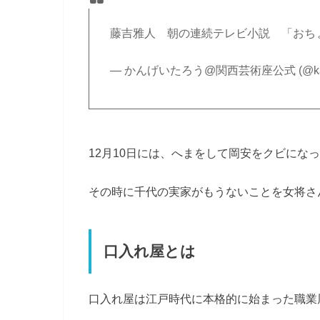
藤吉雅人 朝の連続テレビ小説 「おち
— かんげいたろう@関西芸術座公式 (@kang
12月10日には、へまをして岡安をクビにな
その時に千代の実家がもうないことを女将さ
口入れ屋とは
口入れ屋は江戸時代に本格的に始まった職業