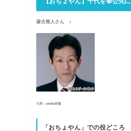
【おちょやん】千代を奉公先に
藤吉雅人さん ↓
引用：weblio辞書
「おちょやん」での役どころ