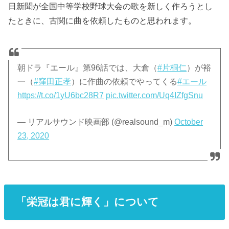
日新聞が全国中等学校野球大会の歌を新しく作ろうとし
たときに、古関に曲を依頼したものと思われます。
朝ドラ『エール』第96話では、大倉（
#片桐仁
）が裕
一（
#窪田正孝
）に作曲の依頼でやってくる
#エール
https://t.co/1yU6bc28R7
pic.twitter.com/Uq4IZfgSnu
— リアルサウンド映画部 (@realsound_m)
October
23, 2020
「栄冠は君に輝く」について