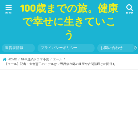
100歳までの旅。健康
menu
search
で幸せに生きていこ
う
運営者情報
プライバシーポリシー
お問い合わせ
HOME
NHK連続ドラマ小説
エール
【エール】記者・大倉憲三のモデルは？野呂信次郎の経歴や古関裕而との関係も