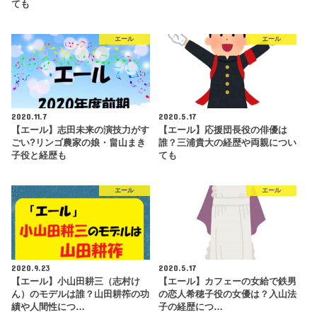
ても
エール
エール
2020.11.7
2020.5.17
【エール】志田未来の演技力がす
【エール】応援団長役の俳優は
ごい?リンゴ農家の娘・畠山まき
誰？三浦貴大の経歴や両親につい
子役と経歴も
ても
エール
エール
2020.9.23
2020.5.17
【エール】小山田耕三（志村け
【エール】カフェーの女給で鉄男
ん）のモデルは誰？山田耕筰の功
の恋人希穂子役の女優は？入山法
績や人間性につ…
子の経歴につ…