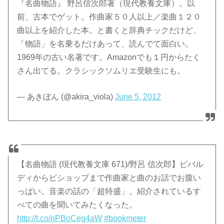
『名曲物語』 野呂信次郎著（現代教養文庫）。以
前、古本でゲット。作曲家５０人以上／楽曲１２０
曲以上を紹介した本。と書くと辞典チックだけど、
「物語」を名乗るだけあって、読んでて面白い。
1969年の古い名著です。Amazonでも１円からたく
さん出てる。クラシックソムリエ受験生にも。
— あきぼん (@akira_viola)
June 5, 2012
【名曲物語 (現代教養文庫 671)/野呂 信次郎】ビバル
ディからビショップまで作曲家と曲のお話でお腹い
っぱい。音楽の話の「超特盛」。紹介されているす
べての曲を聞いてみたくなった。
http://t.co/nPBoCeg4aW
#bookmeter