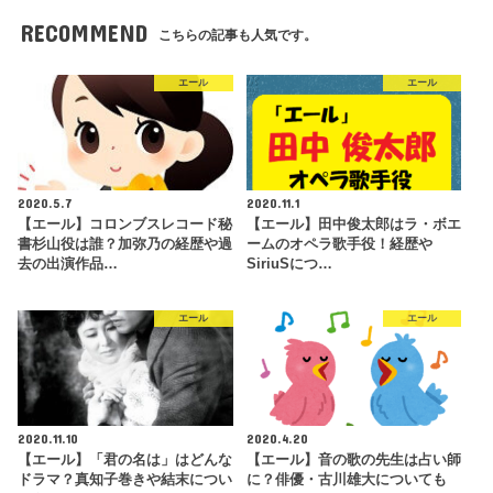
RECOMMEND
こちらの記事も人気です。
エール
エール
2020.5.7
2020.11.1
【エール】コロンブスレコード秘
【エール】田中俊太郎はラ・ボエ
書杉山役は誰？加弥乃の経歴や過
ームのオペラ歌手役！経歴や
去の出演作品…
SiriuSにつ…
エール
エール
2020.11.10
2020.4.20
【エール】「君の名は」はどんな
【エール】音の歌の先生は占い師
ドラマ？真知子巻きや結末につい
に？俳優・古川雄大についても