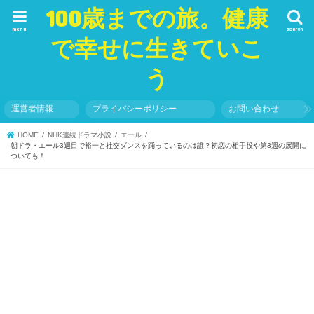
100歳までの旅。健康
menu
search
で幸せに生きていこ
う
運営者情報
プライバシーポリシー
お問い合わせ
HOME
NHK連続ドラマ小説
エール
朝ドラ・エール3週目で裕一と社交ダンスを踊っているのは誰？初恋の相手役や第3週の展開に
ついても！