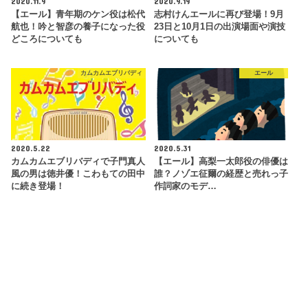
2020.11.9
2020.9.19
【エール】青年期のケン役は松代
志村けんエールに再び登場！9月
航也！吟と智彦の養子になった役
23日と10月1日の出演場面や演技
どころについても
についても
カムカムエブリバディ
エール
2020.5.22
2020.5.31
カムカムエブリバディで子門真人
【エール】高梨一太郎役の俳優は
風の男は徳井優！こわもての田中
誰？ノゾエ征爾の経歴と売れっ子
に続き登場！
作詞家のモデ…