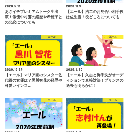
2020.5.13
2020.11.9
あさイチプレミアムトーク生出
【エール】浩二のお見合い相手役
演！俳優中村蒼の経歴や希穂子と
は佐生雪！役どころについても
の悲恋についても
エール
エール
2020.10.29
2020.6.20
【エール】マリア園のシスター佐
【エール】久志と御手洗がオーデ
代役の女優は？黒川智花の経歴や
ィションで直接対決！プリンスの
可愛いインス…
過去も明らかに！
エール
エール