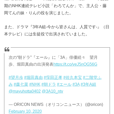
期のNHK連続テレビ小説「わろてんか」で、主人公・藤
岡てんの妹・りんの役を演じました。
また、ドラマ『3年A組-今から皆さんは、人質です-』（日
本テレビ）には生徒役で出演されていました。
次の“朝ドラ”『エール』に「3A」俳優続々 望月
歩、堀田真由の出演発表
https://t.co/veJ5nOG56G
#望月歩
#堀田真由
#窪田正孝
#佐久本宝
#二階堂ふ
み
#森七菜
#NHK
#朝ドラ
#エール
#3A
#3年A組
@mayuhotta0402
@3A10_ntv
— ORICON NEWS（オリコンニュース） (@oricon)
February 10, 2020