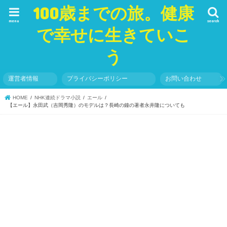
100歳までの旅。健康
menu
search
で幸せに生きていこ
う
運営者情報
プライバシーポリシー
お問い合わせ
HOME
NHK連続ドラマ小説
エール
【エール】永田武（吉岡秀隆）のモデルは？長崎の鐘の著者永井隆についても