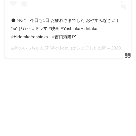
⚫ ℕ☪︎*.｡ 今日も1日 お疲れさまでした おやすみなさい (
˘ω˘ )ｽﾔｧ‥ #ドラマ #映画 #YoshiokaHidetaka⠀
#HidetakaYoshioka⠀ #吉岡秀隆
吉岡のいっちゃん
(@dr.koto_)がシェアした投稿 –
2020年 9月月30日午前6時51分PDT