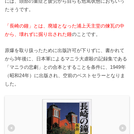
には、頭部の重症と疲労から自らも危篤状態におちいっ
たそうです。
「長崎の鐘」とは、廃墟となった浦上天主堂の煉瓦の中
から、壊れずに掘り出された鐘
のことです。
原爆を取り扱ったために出版許可が下りずに、書かれて
から3年後に、日本軍によるマニラ大虐殺の記録集である
「マニラの悲劇」との合本とすることを条件に、1949年
（昭和24年）に出版され、空前のベストセラーとなりま
した。