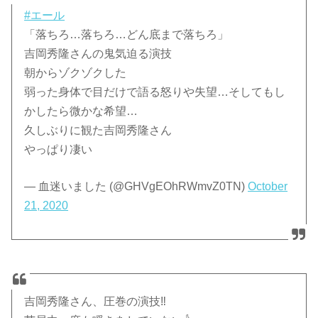
#エール
「落ちろ…落ちろ…どん底まで落ちろ」
吉岡秀隆さんの鬼気迫る演技
朝からゾクゾクした
弱った身体で目だけで語る怒りや失望…そしてもし
かしたら微かな希望…
久しぶりに観た吉岡秀隆さん
やっぱり凄い
— 血迷いました (@GHVgEOhRWmvZ0TN)
October
21, 2020
吉岡秀隆さん、圧巻の演技‼️