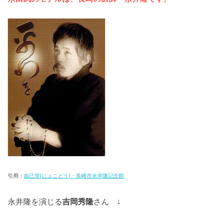
引用：
如己堂(にょこどう)・長崎市永井隆記念館
永井隆を演じる
吉岡秀隆
さん ↓