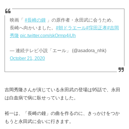
映画「
#長崎の鐘
」の原作者・永田武に会うため、
長崎へ向かいました。
#朝ドラエール
#窪田正孝
#吉岡
秀隆
pic.twitter.com/skOrmp4jUh
— 連続テレビ小説「エール」 (@asadora_nhk)
October 21, 2020
吉岡秀隆さんが演じている永田武の登場は95話で、永田
は白血病で病に臥せっていました。
裕一は、「長崎の鐘」の曲を作るのに、きっかけをつか
もうと永田武に会いに行きます。