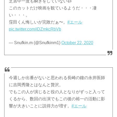
芝居中一度も瞬きをしていない👍
このカットだけ映画を観ているようだ・・・凄
い・・・。
窪田くん悔しいが完敗だぁ〜。
#エール
pic.twitter.com/iDZmkcRbVb
— Snufkin.m (@Snufkinm1)
October 22, 2020
今週しか出番がないと思われる長崎の鐘の永井医師
に吉岡秀隆とはなんと贅沢。
でもこの人が演じると役の人となりがずっと入って
くるから、数回の出演でもこの後の裕一の活動に影
響が大きいことに説得力が増す。
#エール