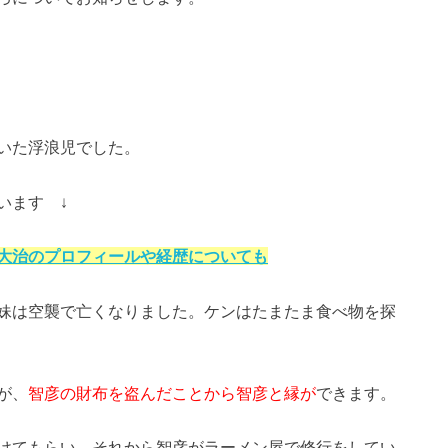
いた浮浪児でした。
います ↓
大治のプロフィールや経歴についても
妹は空襲で亡くなりました。ケンはたまたま食べ物を探
が、
智彦の財布を盗んだことから智彦と縁が
できます。
けてもらい、それから智彦がラーメン屋で修行をしてい