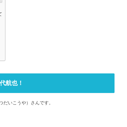
て
代航也！
つだいこうや）さんです。