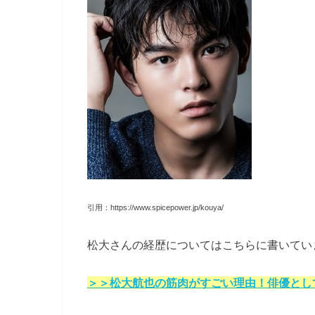
引用：https://www.spicepower.jp/kouya/
松大さんの経歴についてはこちらに書いてい
＞＞松大航也の筋肉がすごい理由！俳優とし