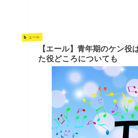
エール
【エール】青年期のケン役
た役どころについても