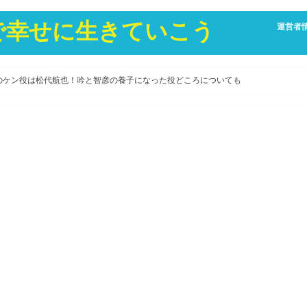
康で幸せに生きていこう
運営者
のケン役は松代航也！吟と智彦の養子になった役どころについても