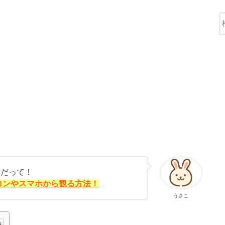
んだって！
コンやスマホから観る方法！
うさこ